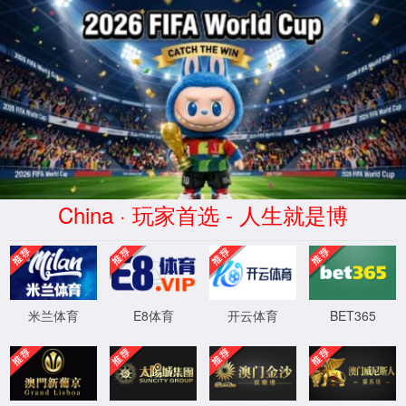
金沙js5588(CHN)股份有限公司-
Baidu百科
首页
了解金沙js5588
公司简介
企业文化
发展历程
管理团队
科研创新
核心能力
公司产品
音箱产品
可穿戴设备
AIoT产品
精密组件及附件
新闻中心
公司动态
社会责任
公司社会责任方针
QEHS方针
企业社会责任声明
ESG报告
环保标准
供应商告知书
加入金沙js5588
联系我们