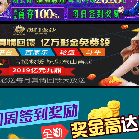
环保标准
供应商告知书