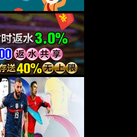
品开发、试产、量产、出货至最终的市场回馈均得到有效监控。完
供了养料。