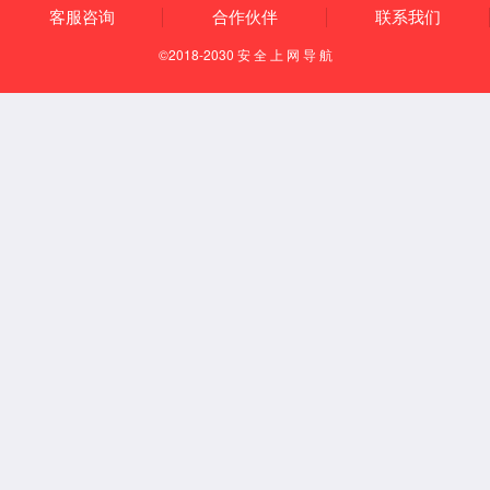
2014.09.12
冰桶挑战在金沙js5588综合楼激情上演
2013.05.24
金沙js5588一期“飞翔计划培养班”正式启动
<<
<
1
2
3
4
5
6
>
>>
了解金沙js5588
公司简介